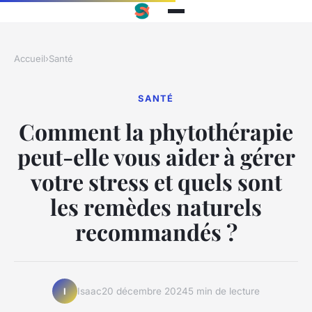
Accueil
›
Santé
SANTÉ
Comment la phytothérapie
peut-elle vous aider à gérer
votre stress et quels sont
les remèdes naturels
recommandés ?
Isaac
20 décembre 2024
5 min de lecture
I