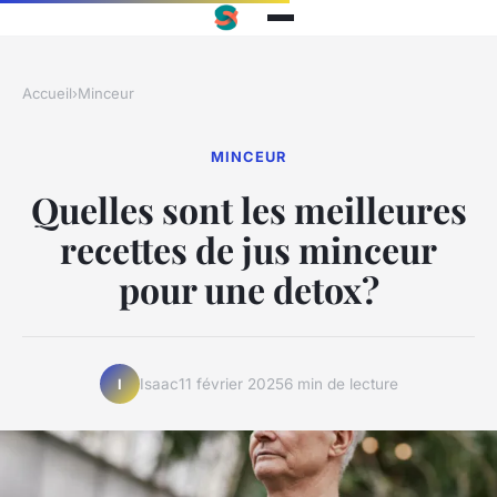
Accueil
›
Minceur
MINCEUR
Quelles sont les meilleures
recettes de jus minceur
pour une detox?
Isaac
11 février 2025
6 min de lecture
I